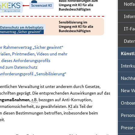
Notf
Infor
IT-Fa
Daten
 Rahmenvertrag „Sicher gewinnt“
Künstli
alien, Printmedien, Videos und mehr
dieses Anforderungsprofils
Interk
 und zum Datenschutz
orderungsprofil „Sensibilisierung“
Nachhal
ffentlichen Verwaltung ist unter anderem durch Gesetze,
New W
hriften geprägt. Die entsprechenden Auswirkungen auf das
rungsmaßnahmen
,
z.B.
bezogen auf Anti-Korruption,
Onboar
mationssicherheit, zu gewährleisten.
KI
als Teil der
von diesen Bestimmungen betroffen, insbesondere beim
Person
it.
Presse-