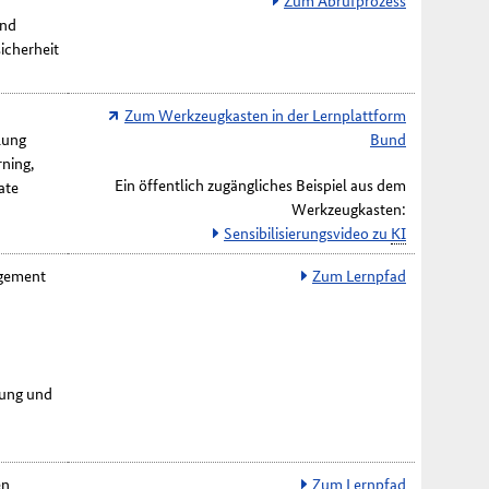
Zum Abrufprozess
und
icherheit
Zum Werkzeugkasten in der Lernplattform
lung
Bund
rning
,
Ein öffentlich zugängliches Beispiel aus dem
ate
Werkzeugkasten:
Sensibilisierungsvideo zu
KI
agement
Zum Lernpfad
rung und
en
Zum Lernpfad