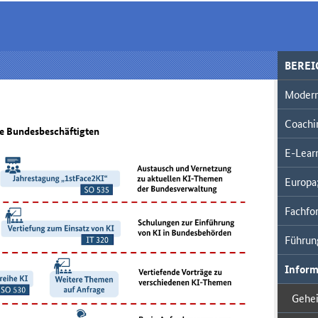
BERE
Modern
Coachi
le Bundesbeschäftigten
E-Lear
Europa;
Fachfor
Führun
Inform
Gehe