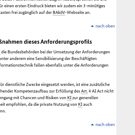
ür einen ersten Eindruck bieten wir zudem ein 3-minütiges
asten frei zugänglich auf der
BAköV
-Webseite an.
nach oben
aßnahmen dieses Anforderungsprofils
V
die Bundesbehörden bei der Umsetzung der Anforderungen
unter anderem eine Sensibilisierung der Beschäftigten
formationstechnik fallen ebenfalls unter die Anforderungen
ür dienstliche Zwecke eingesetzt werden, ist eine zusätzliche
 gehender Kompetenzaufbau zur Erfüllung des
Art.
4
AI Act
nicht
r Umgang mit Chancen und Risiken von
KI
zur generellen
rheit empfohlen, da die private Nutzung von
KI
auch
nn.
nach oben