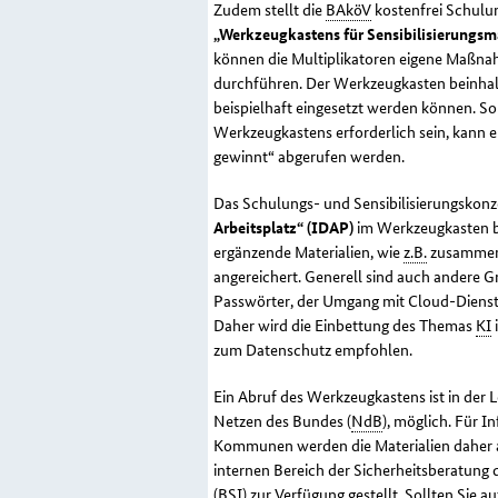
Zudem stellt die
BAköV
kostenfrei Schulun
„Werkzeugkastens für Sensibilisierung
können die Multiplikatoren eigene Maßna
durchführen. Der Werkzeugkasten beinhalt
beispielhaft eingesetzt werden können. So
Werkzeugkastens erforderlich sein, kann
gewinnt“ abgerufen werden.
Das Schulungs- und Sensibilisierungskon
Arbeitsplatz“ (IDAP)
im Werkzeugkasten be
ergänzende Materialien, wie
z.B.
zusammenhä
angereichert. Generell sind auch andere G
Passwörter, der Umgang mit
Cloud
-Diens
Daher wird die Einbettung des Themas
KI
i
zum Datenschutz empfohlen.
Ein Abruf des Werkzeugkastens ist in der 
Netzen des Bundes (
NdB
), möglich. Für 
Kommunen werden die Materialien daher au
internen Bereich der Sicherheitsberatung 
(
BSI
) zur Verfügung gestellt. Sollten Sie 