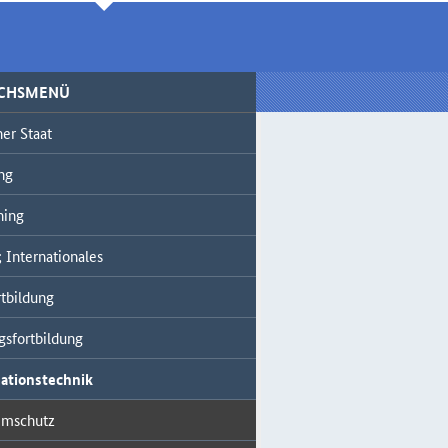
ICHSMENÜ
er Staat
ng
ning
 Internationales
tbildung
gsfortbildung
ationstechnik
imschutz