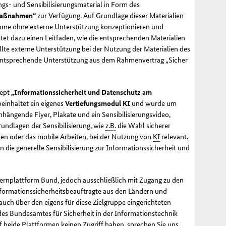
gs- und Sensibilisierungsmaterial in Form des
smaßnahmen“
zur Verfügung. Auf Grundlage dieser Materialien
hme ohne externe Unterstützung konzeptionieren und
et dazu einen Leitfaden, wie die entsprechenden Materialien
llte externe Unterstützung bei der Nutzung der Materialien des
 entsprechende Unterstützung aus dem Rahmenvertrag „Sicher
zept
„Informationssicherheit und Datenschutz am
inhaltet ein eigenes
Vertiefungsmodul
KI
und wurde um
ngende Flyer, Plakate und ein Sensibilisierungsvideo,
rundlagen der Sensibilisierung, wie
z.B.
die Wahl sicherer
ten oder das mobile Arbeiten, bei der Nutzung von
KI
relevant.
n die generelle Sensibilisierung zur Informationssicherheit und
Lernplattform Bund, jedoch ausschließlich mit Zugang zu den
Informationssicherheitsbeauftragte aus den Ländern und
ch über den eigens für diese Zielgruppe eingerichteten
des Bundesamtes für Sicherheit in der Informationstechnik
auf beide Plattformen keinen Zugriff haben, sprechen Sie uns