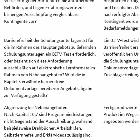
Weise erfolgt der Abruf durch die anfordernden
Absprachen erfolge
Behörden, und liegen Erfahrungswerte zur
und Losinhaber. Die
bisherigen Ausschöpfung vergleichbarer
nach erfolgter Abs
Kontingente vor?
Kontingent wurde a
Bedarfsmeldungen 
Barrierefreiheit der Schulungsunterlagen Ist für
Ein BITV-Test wird 
die im Rahmen des Hauptangebots zu liefernden
Barrierefreiheit ers
Schulungsunterlagen ein BITV-Test erforderlich,
veröffentlichen Un
oder bezieht sich diese Anforderung
die Schulungsunterl
ausschließlich auf elektronische Lernformate im
Dokumentvorlage k
Rahmen von Nebenangeboten? Wird die in
Zuschlagserteilung
Kapitel 5 erwähnte barrierefreie
Dokumentvorlage bereits vor Angebotsabgabe
zur Verfügung gestellt?
Abgrenzung bei Nebenangeboten
Fertig produzierte
Nach Kapitel 10.7 sind Programmierleistungen
Produkt im Wege e
nicht Gegenstand der Ausschreibung, während
angeboten werden.
beispielsweise Drehbücher, Arbeitshilfen,
Selbstlernhefte und Erklärvideos zulässig sind.