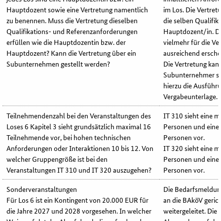
Hauptdozent sowie eine Vertretung namentlich
im Los. Die Vertre
zu benennen. Muss die Vertretung dieselben
die selben Qualifik
Qualifikations- und Referenzanforderungen
Hauptdozent/in. Di
erfüllen wie die Hauptdozentin bzw. der
vielmehr für die Ve
Hauptdozent? Kann die Vertretung über ein
ausreichend ersche
Subunternehmen gestellt werden?
Die Vertretung kan
Subunternehmer sic
hierzu die Ausführ
Vergabeunterlage.
Teilnehmendenzahl bei den Veranstaltungen des
IT 310 sieht eine 
Loses 6 Kapitel 3 sieht grundsätzlich maximal 16
Personen und eine
Teilnehmende vor, bei hohen technischen
Personen vor.
Anforderungen oder Interaktionen 10 bis 12. Von
IT 320 sieht eine 
welcher Gruppengröße ist bei den
Personen und eine
Veranstaltungen IT 310 und IT 320 auszugehen?
Personen vor.
Sonderveranstaltungen
Die Bedarfsmeldu
Für Los 6 ist ein Kontingent von 20.000 EUR für
an die BAköV geric
die Jahre 2027 und 2028 vorgesehen. In welcher
weitergeleitet. Die