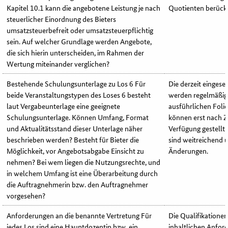
Kapitel 10.1 kann die angebotene Leistung je nach
Quotienten berücks
steuerlicher Einordnung des Bieters
umsatzsteuerbefreit oder umsatzsteuerpflichtig
sein. Auf welcher Grundlage werden Angebote,
die sich hierin unterscheiden, im Rahmen der
Wertung miteinander verglichen?
Bestehende Schulungsunterlage zu Los 6 Für
Die derzeit einges
beide Veranstaltungstypen des Loses 6 besteht
werden regelmäßig 
laut Vergabeunterlage eine geeignete
ausführlichen Foli
Schulungsunterlage. Können Umfang, Format
können erst nach Z
und Aktualitätsstand dieser Unterlage näher
Verfügung gestellt
beschrieben werden? Besteht für Bieter die
sind weitreichend 
Möglichkeit, vor Angebotsabgabe Einsicht zu
Änderungen.
nehmen? Bei wem liegen die Nutzungsrechte, und
in welchem Umfang ist eine Überarbeitung durch
die Auftragnehmerin bzw. den Auftragnehmer
vorgesehen?
Anforderungen an die benannte Vertretung Für
Die Qualifikationen
jedes Los sind eine Hauptdozentin bzw. ein
inhaltlichen Anfor