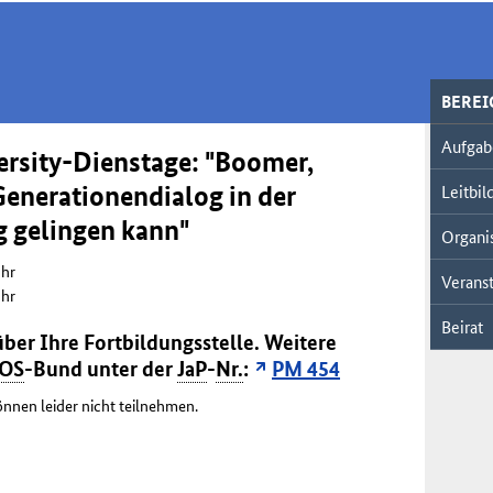
BERE
Aufgab
ersity-Dienstage: "Boomer,
Generationendialog in der
Leitbil
g gelingen kann"
Organi
Uhr
Veranst
Uhr
Beirat
ber Ihre Fortbildungsstelle. Weitere
FOS
-Bund unter der
JaP
-
Nr.
:
PM 454
nnen leider nicht teilnehmen.