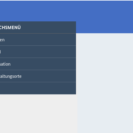
ICHSMENÜ
en
d
sation
altungsorte