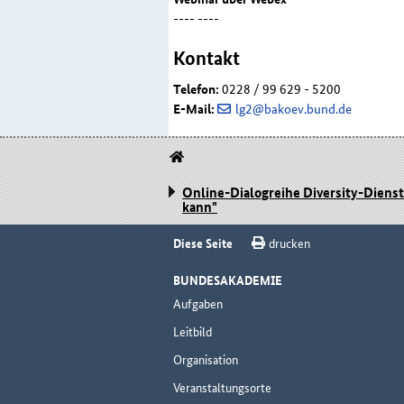
----
----
Kontakt
Telefon:
0228 / 99 629 - 5200
E-Mail:
lg2@bakoev.bund.de
Online-Dialogreihe Diversity-Dienst
kann"
Diese Seite
drucken
BUNDESAKADEMIE
Aufgaben
Leitbild
Organisation
Veranstaltungsorte