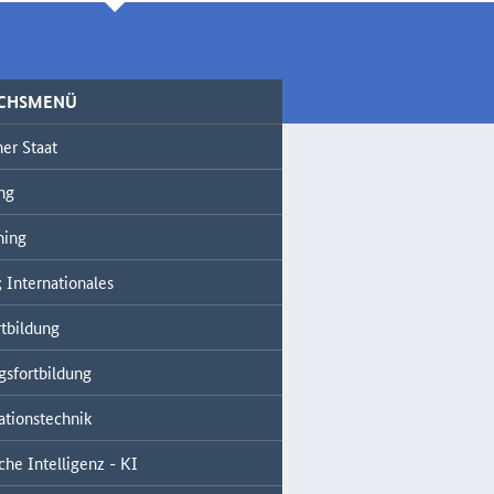
ICHSMENÜ
er Staat
ng
ning
 Internationales
tbildung
gsfortbildung
ationstechnik
che Intelligenz - KI