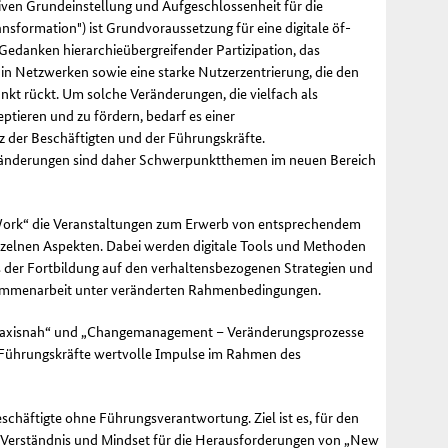
iven Grundeinstellung und Aufgeschlossenheit für die
ransformation") ist Grundvoraussetzung für eine digitale öf­
edanken hierarchieübergreifender Partiz­ipation, das
in Netzwerken sowie eine starke Nutzerzentrierung, die den
kt rückt. Um solche Veränderungen, die vielfach als
tieren und zu fördern, bedarf es einer
 der Beschäftigten und der Führungskräfte.
nderungen sind daher Schwerpunktthemen im neuen Bereich
ork“ die Veranstaltungen zum Erwerb von entsprechendem
zelnen Aspekten. Dabei werden digitale
Tools
und Methoden
s der Fortbildung auf den verhaltensbezogenen Strategien und
ammenarbeit unter veränderten Rahmenbedingungen.
 praxisnah“ und „Changemanagement – Veränderungsprozesse
ür Führungskräfte wertvolle Impulse im Rahmen des
schäftigte ohne Führungsverantwortung. Ziel ist es, für den
n, Verständnis und Mindset für die Herausforderungen von „New