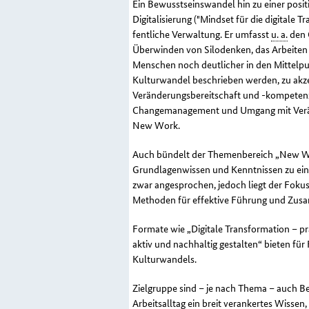
Ein Bewusstseinswandel hin zu einer posit
Digitalisierung ("
Mindset
für die digitale T
fentliche Verwaltung. Er umfasst
u. a.
den G
Überwinden von Silodenken, das Arbeiten 
Menschen noch deutlicher in den Mittelpun
Kulturwandel beschrieben werden, zu akzep
Veränderungsbereitschaft und -kompe­tenz
Changemanagement
und Umgang mit Verä
New Work
.
Auch bündelt der Themenbereich „New W
Grundlagenwissen und Kenntnissen zu ein
zwar angesprochen, jedoch liegt der Foku
Methoden für effektive Führung und Zus
Formate wie „Digitale Transformation –
aktiv und nachhaltig gestalten“ bieten f
Kulturwandels.
Zielgruppe sind – je nach Thema – auch Be
Arbeitsalltag ein breit verankertes Wisse