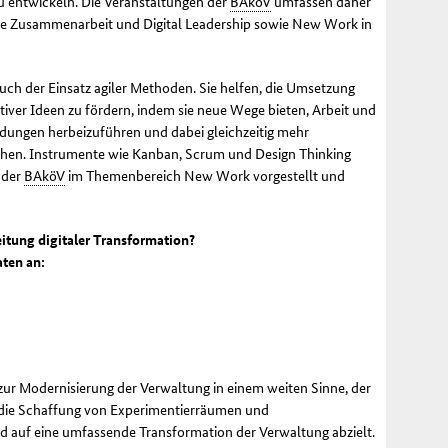
u ent­wickeln. Die Veranstaltungen der
BAköV
umfassen daher
elle Zusammenarbeit und
Digital Leadership
sowie
New Work
in
auch der Einsatz agiler Methoden. Sie helfen, die Umsetzung
iver Ideen zu för­dern, indem sie neue Wege bieten, Arbeit und
dungen herbeizuführen und dabei gleichzeitig mehr
echen. Instrumente wie Kanban, Scrum und
Design Thinking
 der
BAköV
im Themenbereich
New Work
vorgestellt und
itung digitaler Transformation?
aten an:
zur Modernisierung der Verwal­tung in einem weiten Sinne, der
 die Schaf­fung von Experimentierräumen und
nd auf eine umfassende Transformation der Verwaltung abzielt.