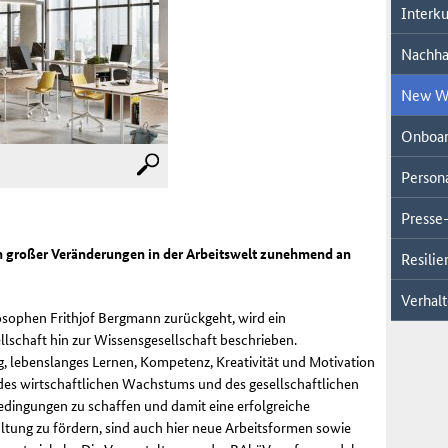
Interk
Nachhal
New W
Onboar
Person
Presse-
en großer Veränderungen in der Arbeitswelt zunehmend an
Resili
Verhalt
osophen Frithjof Bergmann zurückgeht, wird ein
­schaft hin zur Wissensgesellschaft beschrieben.
g, lebenslanges Lernen, Kompetenz, Kreativität und Motivation
es wirtschaftlichen Wachstums und des gesellschaft­lichen
edingungen zu schaffen und damit eine erfolgreiche
ltung zu fördern, sind auch hier neue Arbeitsformen sowie