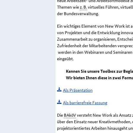
neue Arbeitszeit- und Arbeitsortmodelle z
Themen wie
z. B.
virtuelles Führen, virtu
der Bundesverwaltung.
Ein wichtiges Element von
New Work
ist 
von Projekten und die Entwicklung innovat
Zusammenarbeit zu organisieren, Entschei
Zufriedenheit der Mi­tarbeitenden verspr
werden in den Webinaren und Seminaren
eingeübt.
Kennen Sie unsere
Toolbox
zur Begle
Wir bieten Ihnen diese in zwei Form
Als Präsentation
Als barrierefreie Fassung
Die
BAköV
versteht
New Work
als Ansatz 
über den Einsatz neuer Kreativmethoden,
projektorientiertes Arbeiten hinausgeht u