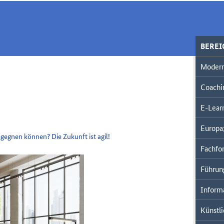
BERE
Modern
Coachi
E-Lear
Europa;
egnen können? Die Zukunft ist agil!
Fachfor
Führun
Inform
Künstli