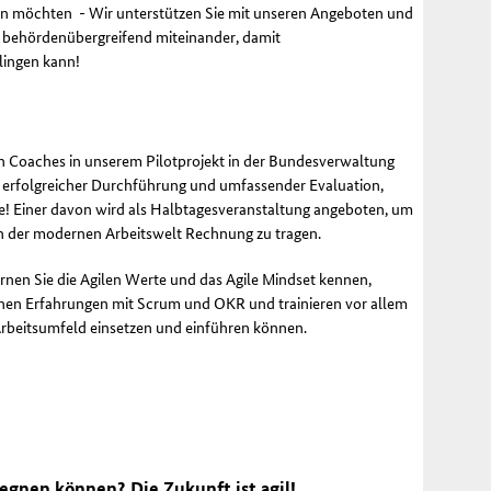
en möchten - Wir unterstützen Sie mit unseren Angeboten und
d behördenübergreifend miteinander, damit
lingen kann!
en
Coaches
in unserem Pilotprojekt in der Bundesverwaltung
ch erfolgreicher Durchführung und umfassender Evaluation,
e! Einer davon wird als Halbtagesveranstaltung angeboten, um
n der modernen Arbeitswelt Rechnung zu tragen.
rnen Sie die Agilen Werte und das Agile Mindset kennen,
hen Erfahrungen mit Scrum und OKR und trainieren vor allem
Arbeitsumfeld einsetzen und einführen können.
gnen können? Die Zukunft ist agil!