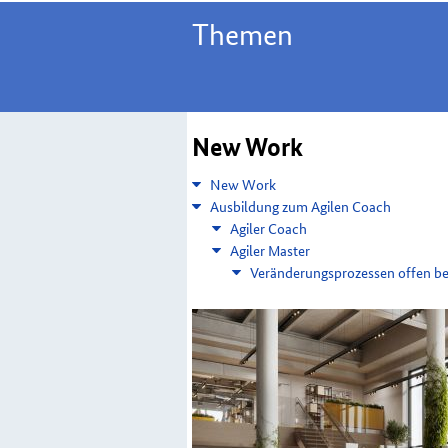
Themen
New Work
New Work
Ausbildung zum Agilen Coach
Agiler Coach
Agiler Master
Veränderungsprozessen offen beg