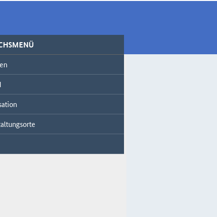
ICHSMENÜ
en
d
sation
altungsorte