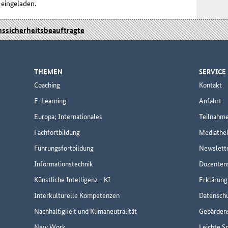
 eingeladen.
nssicherheitsbeauftragte
THEMEN
SERVICE
Coaching
Kontakt
E-Learning
Anfahrt
Europa; Internationales
Teilnahm
Fachfortbildung
Mediathe
Führungsfortbildung
Newslett
Informationstechnik
Dozenten
Künstliche Intelligenz - KI
Erklärung 
Interkulturelle Kompetenzen
Datensch
Nachhaltigkeit und Klimaneutralität
Gebärden
New Work
Leichte S