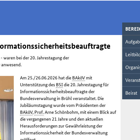
BERE
Aufgab
formationssicherheitsbeauftragte
Leitbil
- waren bei der 20. Jahrestagung der
) anwesend.
Organi
Am 25./26.06.2026 hat die
BAköV
mit
Veranst
Unterstützung des
BSI
die 20. Jahrestagung für
Informationssicherheitsbeauftragte der
Beirat
Bundesverwaltung in Brühl veranstaltet. Die
Jubiläumstagung wurde vom Präsidenten der
BAköV
,
Prof.
Arne Schönbohm, mit einem Blick auf
die vergangenen 21 Jahre und den aktuellen
Herausforderungen zur Gewährleistung der
Informationssicherheit der Bundesverwaltung
eröffnet.