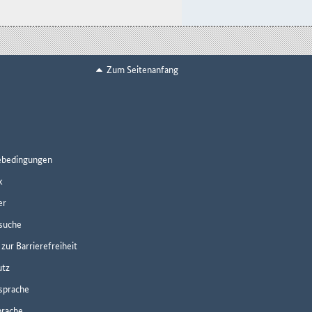
Zum Seitenanfang
ebedingungen
k
er
suche
zur Barrierefreiheit
utz
sprache
prache