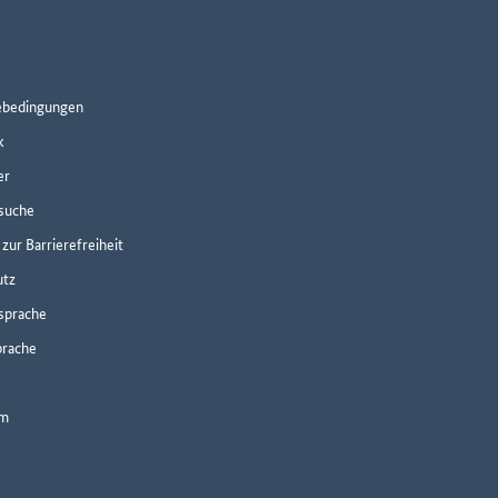
ebedingungen
k
er
suche
zur Barrierefreiheit
utz
sprache
prache
um