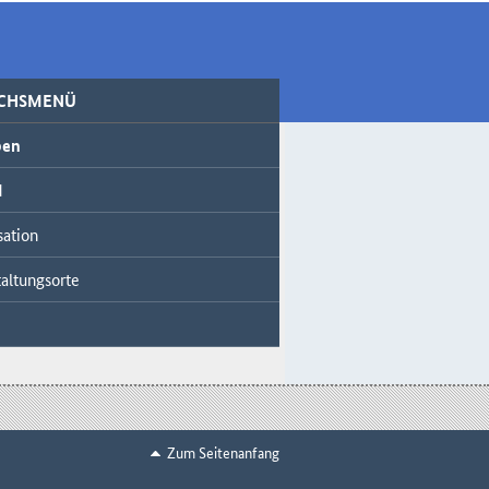
ICHSMENÜ
ben
d
sation
altungsorte
Zum Seitenanfang