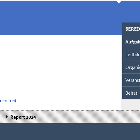
BERE
Aufga
Leitbil
Organi
Veranst
Beirat
ierefrei)
Report 2024