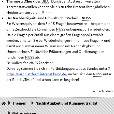
ThermostatCheck
des
UBA
: Durch den Austausch von alten
Thermostatventilen können Sie bis zu zehn Prozent Ihrer jährlichen
Heizkosten einsparen!
>>>
Der
N
achhaltigkeits-und
U
mwelt
S
chutz
S
chein -
NUSS
Ein Wissensquiz, bei dem Sie 15 Fragen beantworten – bequem und
ohne Zeitdruck! Sie können den
NUSS
unbegrenzt oft wiederholen.
Da die Fragen per Zufall aus einem großen Fragenpool gewählt
werden, erhalten Sie bei Wiederholungen immer neue Fragen – und
damit auch immer neues Wissen rund um Nachhaltigkeit und
Umweltschutz. Zusätzliche Erläuterungen und Quellenangaben
runden den
NUSS
ab.
Sie wollen den
NUSS
knacken?
Dann registrieren Sie sich im Fortbildungsportal des Bundes unter
https://lernplattform.intranet.bund.de
, suchen sich den
NUSS
unter
der Rubrik „Tests“ und schon kann es losgehen!
nach oben
Themen
Nachhaltigkeit und Klimaneutralität
Gut zu wissen