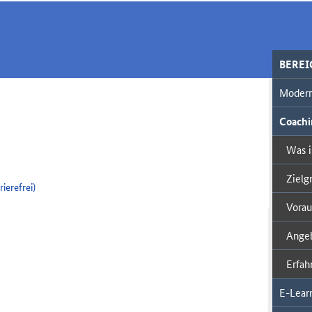
BERE
Modern
Coachi
Was i
Zielg
ierefrei)
Vorau
Angeb
Erfah
E-Lear