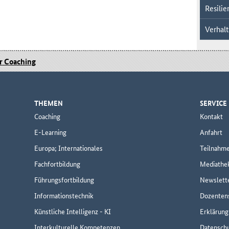
Resili
Verhalt
r Coaching
THEMEN
SERVICE
Coaching
Kontakt
E-Learning
Anfahrt
Europa; Internationales
Teilnahm
Fachfortbildung
Mediathe
Führungsfortbildung
Newslett
Informationstechnik
Dozenten
Künstliche Intelligenz - KI
Erklärung 
Interkulturelle Kompetenzen
Datensch