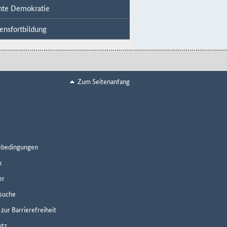
ente Demokratie
ensfortbildung
Zum Seitenanfang
ebedingungen
k
er
suche
zur Barrierefreiheit
utz