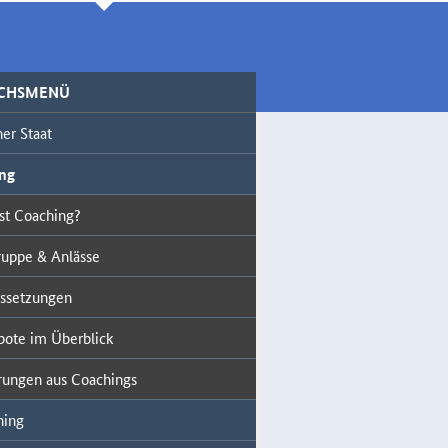
ICHSMENÜ
er Staat
ng
st Coaching?
ruppe & Anlässe
ssetzungen
ote im Überblick
rungen aus Coachings
ning