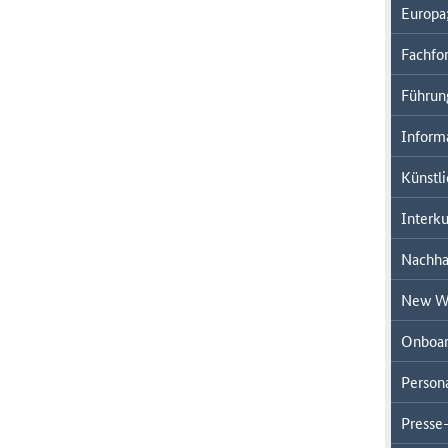
Europa;
Fachfor
Führun
Inform
Künstli
Interk
Nachhal
New W
Onboar
Person
Presse-